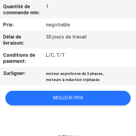
D'USINE
Quantité de
1
commande min:
CONTRÔLE
Prix:
negotiable
DE
Délai de
30 jours de travail
livraison:
QUALITÉ
Conditions de
L/C, T/T
paiement:
CONTACTEZ-
Surligner:
,
NOUS
moteur asynchrone de 3 phases
moteurs à induction triphasés
DEMANDEZ
MEILLEUR PRIX
UNE
CITATION
PLAN