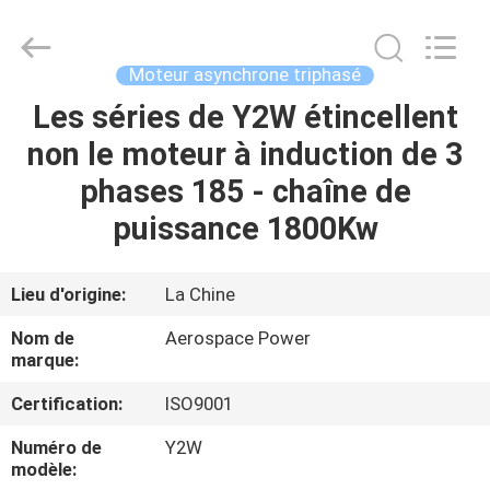
Power
Pump
Co.,
Ltd..
All
Moteur asynchrone triphasé
Rights
Reserved.
Les séries de Y2W étincellent
MAISON
Developed
by
ECER
non le moteur à induction de 3
DES
phases 185 - chaîne de
PRODUITS
puissance 1800Kw
AU
Lieu d'origine:
La Chine
SUJET
Nom de
Aerospace Power
DE
marque:
NOUS
Certification:
ISO9001
Numéro de
Y2W
VISITE
modèle: