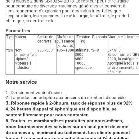
de la classe 2 dans GB30254-2013. Le moteur peut être utilisé
pour conduire de diverses machines générales et convient à
l'environnement d'explosion pour des industries telles que
l'exploitation, les machines, la métallurgie, le pétrole, le produit
chimique, la centrale etc.
Paramètres
Type
Moteur
Centre de
Chaîne de
Tension
Polonais
Characteistics/app
cadre/taille
puissance
(v)
(kilowatts)
Y2W
Non-
355~560
185~1800
utilisateur
2~8
ExnAT3Ⅱ
étincellement
3000
Se conforme à GB
triphasé
6000
2013, la catégorie 
Moteurs à
10000
Approprié à tous le
induction
spécifique
environnements él
sécurité
Notre service
1.
Directement vente d'usine
2. La production adaptée aux besoins du client est disponible
3.
Réponse rapide à 2-8hours, taux de réponse plus de 92%
4. 24 heures d'appel téléphonique est disponible, se
sentent librement pour nous contacter.
5. Toutes les marchandises produites par nous-mêmes,
nous fournissons des services sur un seul point de vente
de concevoir, imprimant au traitement. Les clients peuvent
fournir la conception selon votre demande et l'échantillon