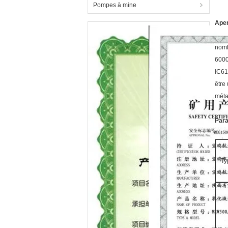
Pompes à mine
Ape
nomb
6000V
IC61
être
métal
Par
Ty