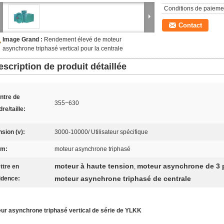
Conditions de paieme
Contact
Image Grand :
Rendement élevé de moteur
asynchrone triphasé vertical pour la centrale
escription de produit détaillée
ntre de
355~630
re/taille:
nsion (v):
3000-10000/ Utilisateur spécifique
m:
moteur asynchrone triphasé
moteur à haute tension
moteur asynchrone de 3
ttre en
,
moteur asynchrone triphasé de centrale
idence:
ur asynchrone triphasé vertical de série de YLKK