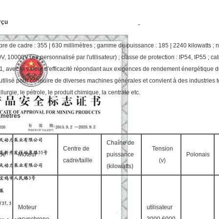
rçu
re de cadre : 355 | 630 millimètres ; gamme de puissance : 185 | 2240 kilowatts ; 
, 10000V (ou personnalisé par l'utilisateur) ; classe de protection : IP54, IP55 ; cat
1, avec la valeur d'efficacité répondant aux exigences de rendement énergétique
 utilisé pour conduire de diverses machines générales et convient à des industries te
lurgie, le pétrole, le produit chimique, la centrale etc.
amètres
Chaîne de
Centre de
Tension
pe
Moteur
puissance
Polonais
cadre/taille
(v)
(kilowatts)
Moteur
utilisateur