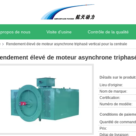
 propos de nous
Visite d'usine
Contrôle de la qualité
é
Rendement élevé de moteur asynchrone triphasé vertical pour la centrale
endement élevé de moteur asynchrone triphasé 
Détails sur le produit
Lieu d'origine:
Nom de marque:
Certification:
Numéro de modèle:
Conditions de paieme
Quantité de command
Prix:
Délai de livraison: