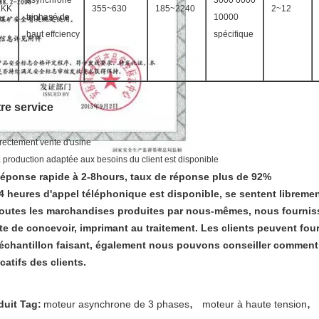
asynchrone
3000 6000
LKK
355~630
185~2240
2~12
triphasé de
10000
haut effciency
spécifique
re service
rectement vente d'usine
a production adaptée aux besoins du client est disponible
éponse rapide à 2-8hours, taux de réponse plus de 92%
24 heures d'appel téléphonique est disponible, se sentent libreme
Toutes les marchandises produites par nous-mêmes, nous fourniss
te de concevoir, imprimant au traitement. Les clients peuvent fo
l'échantillon faisant, également nous pouvons conseiller comment f
catifs des clients.
,
,
duit Tag:
moteur asynchrone de 3 phases
moteur à haute tension