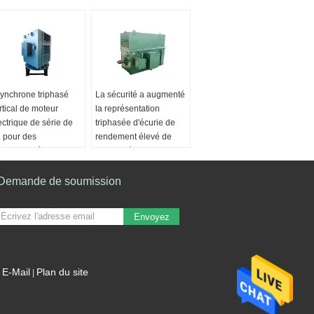
ynchrone triphasé
La sécurité a augmenté
rtical de moteur
la représentation
ectrique de série de
triphasée d'écurie de
 pour des
rendement élevé de
chines/métallurgie
moteurs à induction
ntre de cadre/taille:
Centre de cadre/taille:
5~630
Demande de soumission
630~900
aîne de puissance
Chaîne de puissance
ilowatt:
185~2800
(kilowatt:
560~3150
Envoyez
nsion (v):
3000-
Tension (v):
3000-
000/ Utilisateur
10000/ Utilisateur
écifique
spécifique
lonais:
2~12
Polonais:
2~10
E-Mail
Plan du site
|
Site mobile