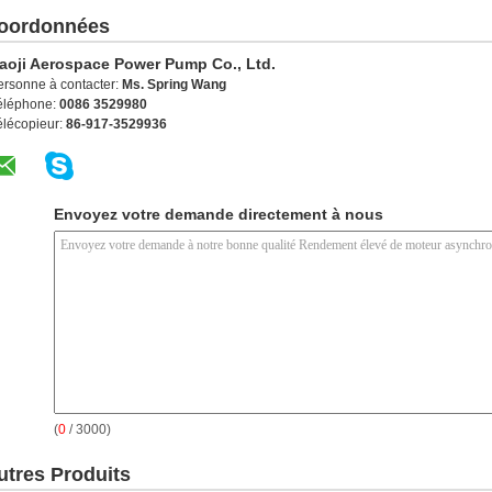
oordonnées
aoji Aerospace Power Pump Co., Ltd.
ersonne à contacter:
Ms. Spring Wang
éléphone:
0086 3529980
élécopieur:
86-917-3529936
Envoyez votre demande directement à nous
(
0
/ 3000)
utres Produits