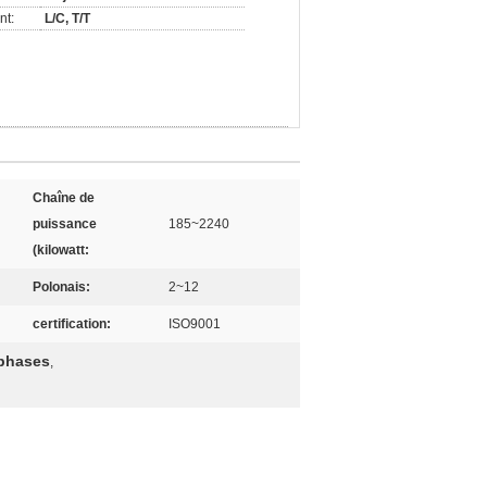
nt:
L/C, T/T
Chaîne de
puissance
185~2240
(kilowatt:
Polonais:
2~12
certification:
ISO9001
 phases
,