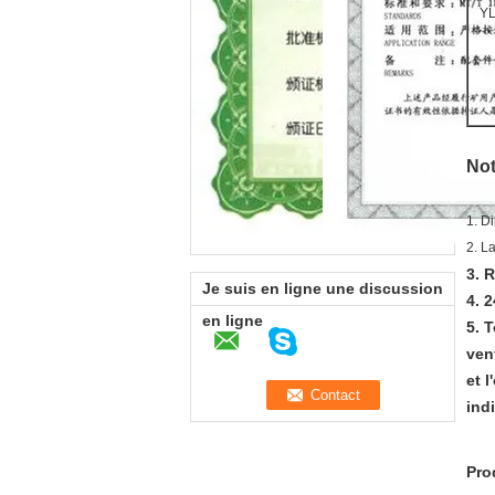
Y
Not
1.
Di
2. L
3.
R
Je suis en ligne une discussion
4. 
en ligne
5. 
ven
et 
indi
Pro