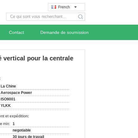
French
search
Contact
Demande de soumission
vertical pour la centrale
:
La Chine
Aerospace Power
ISO9001
YLKK
nt et expédition:
e min:
1
negotiable
30 jours de travail