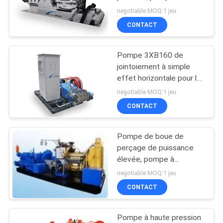
plongeur à simple effet
negotiable MOQ:1 jeu
DU
horizontale triple
CONTACT
SITE
Pompe 3XB160 de
PRIVACY
jointoiement à simple
POLICY
effet horizontale pour le
processus à haute
negotiable MOQ:1 jeu
pression d'injection de
CONTACT
ciment liquide
Pompe de boue de
perçage de puissance
élevée, pompe à
plongeur à simple effet
negotiable MOQ:1 jeu
de trois cylindres
CONTACT
Pompe à haute pression