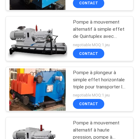
mouvement alternatif à
CONTACT
D'USINE
simple effet
Pompe à mouvement
CONTRÔLE
alternatif à simple effet
DE
de Quintuplex avec
l'efficacité élevée de
QUALITÉ
negotiable MOQ:1 jeu
transmission
CONTACT
CONTACTEZ-
Pompe à plongeur à
NOUS
simple effet horizontale
triple pour transporter la
pulpe/boue/boue de
DEMANDEZ
negotiable MOQ:1 jeu
charbon
CONTACT
UNE
CITATION
Pompe à mouvement
alternatif à haute
PLAN
pression, pompe à