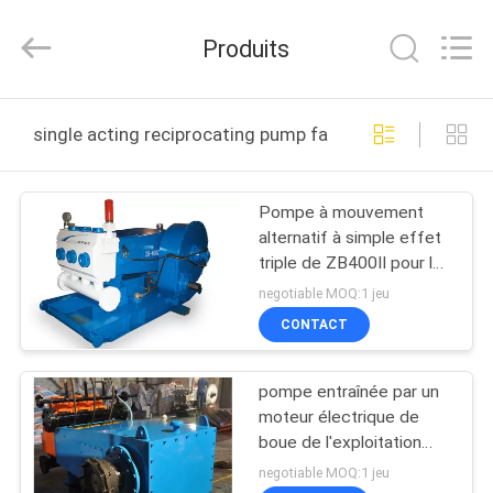
Aerospace
Power
Pump
Produits
Co.,
Ltd..
All
Rights
Reserved.
MAISON
Developed
single acting reciprocating pump fabrication en ligne
by
ECER
DES
Pompe à mouvement
PRODUITS
alternatif à simple effet
triple de ZB400II pour le
AU
gisement de pétrole
negotiable MOQ:1 jeu
rinçant ou cimentant
SUJET
CONTACT
DE
pompe entraînée par un
NOUS
moteur électrique de
boue de l'exploitation
600HP, pompe à
VISITE
negotiable MOQ:1 jeu