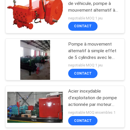
de véhicule, pompe à
mouvement alternatif à
simple effet de trois
negotiable MOQ:1 jeu
cylindres
CONTACT
Pompe à mouvement
alternatif à simple effet
de 5 cylindres avec le
moteur
negotiable MOQ:1 jeu
électrique/motorisé
CONTACT
diesel
Acier inoxydable
d'exploitation de pompe
actionnée par moteur
électrique de
negotiable MOQ:ensembles 1
boue/matériel de fonte
CONTACT
fait