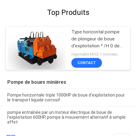
Top Produits
Type horizontal pompe
de plongeur de boue
d'exploitation ³ /H 0 de
20 - de 60m - 12Mpa
negotiable MOQ:1 morceau
pour l'industrie de
CONTACT
métallurgie
Pompe de boues minières
Pompe horizontale triple 1000HP de boue d'exploitation pour
le transport liquide corrosif
pompe entraînée par un moteur électrique de boue de
l'exploitation 600HP, pompe à mouvement alternatif à simple
effet