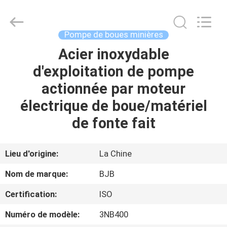
Power
Pump
Co.,
Ltd..
All
Pompe de boues minières
Rights
Reserved.
Acier inoxydable
MAISON
Developed
by
ECER
d'exploitation de pompe
DES
actionnée par moteur
PRODUITS
électrique de boue/matériel
de fonte fait
AU
SUJET
Lieu d'origine:
La Chine
DE
Nom de marque:
BJB
NOUS
Certification:
ISO
Numéro de modèle:
3NB400
VISITE