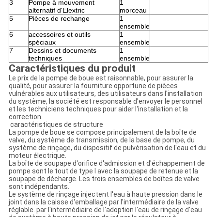
3
Pompe à mouvement
1
alternatif d'Elextric
morceau
5
Pièces de rechange
1
ensemble
6
accessoires et outils
1
spéciaux
ensemble
7
Dessins et documents
1
techniques
ensemble
Caractéristiques du produit
Le prix de la pompe de boue est raisonnable, pour assurer la
qualité, pour assurer la fourniture opportune de pièces
vulnérables aux utilisateurs, des utilisateurs dans l'installation
du système, la société est responsable d'envoyer le personnel
et les techniciens techniques pour aider l'installation et la
correction.
caractéristiques de structure
La pompe de boue se compose principalement de la boîte de
valve, du système de transmission, de la base de pompe, du
système de rinçage, du dispositif de pulvérisation de l'eau et du
moteur électrique.
La boîte de soupape d'orifice d'admission et d'échappement de
pompe sont le tout de type l avec la soupape de retenue et la
soupape de décharge. Les trois ensembles de boîtes de valve
sont indépendants.
Le système de rinçage injectent l'eau à haute pression dans le
joint dans la caisse d'emballage par l'intermédiaire de la valve
réglable. par l'intermédiaire de l'adoption l'eau de rinçage d'eau