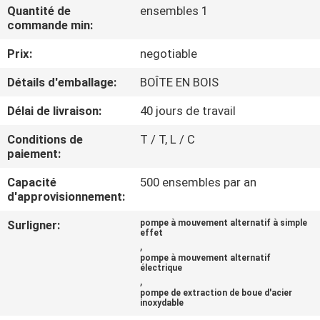
D'USINE
Quantité de
ensembles 1
commande min:
Prix:
negotiable
CONTRÔLE
DE
Détails d'emballage:
BOÎTE EN BOIS
QUALITÉ
Délai de livraison:
40 jours de travail
Conditions de
T / T, L / C
CONTACTEZ-
paiement:
NOUS
Capacité
500 ensembles par an
d'approvisionnement:
DEMANDEZ
Surligner:
pompe à mouvement alternatif à simple
effet
UNE
,
pompe à mouvement alternatif
CITATION
électrique
,
pompe de extraction de boue d'acier
inoxydable
PLAN