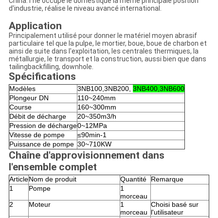
China.The occupe le domestique la même principale position
d'industrie, réalise le niveau avancé international.
Application
Principalement utilisé pour donner le matériel moyen abrasif
particulaire tel que la pulpe, le mortier, boue, boue de charbon et
ainsi de suite dans l'exploitation, les centrales thermiques, la
métallurgie, le transport et la construction, aussi bien que dans
tailingbackfilling, downhole.
Spécifications
Modèles
3NB100,3NB200,
3NB400,3NB600
Plongeur DN
110~240mm
Course
160~300mm
Débit de décharge
20~350m3/h
Pression de décharge
0~12MPa
Vitesse de pompe
≤90min-1
Puissance de pompe
30~710KW
Chaîne d'approvisionnement dans
l'ensemble complet
Article
Nom de produit
Quantité
Remarque
1
Pompe
1
morceau
2
Moteur
1
Choisi basé sur
morceau
l'utilisateur