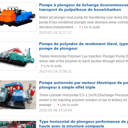
Pompe à plongeur de échange économiseuse 
transport de pulpe/boue de boue/charbon
Water jet plunger mud pump for transfering coal slurry
pump.It has combined plunger seal structure,wear-corrosi
structure,independent ...
Lire la suite
2023-02-24 11:17:17
Pompe de polymère de rendement élevé, type h
pompe de plongeur
Triplex Horizontal Polymer/ Lye Injection Plunger Pump​ D
shear rate of the polymer to each section through which the
Lire la suite
2023-02-24 10:56:11
Pompe actionnée par moteur électrique de p
plongeur à simple effet triple
Three-cylinder Horizontal 0.5-1.2m³/h,Discharge Pressu
model is for injecting polymer solution or lye in tertiary o
sewage ...
Lire la suite
2020-05-08 14:18:04
Type horizontal de plongeur performance de
haute avec la structure compacte