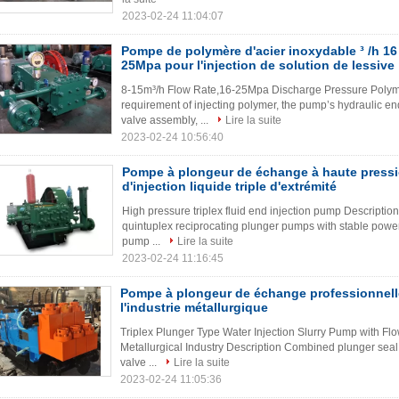
2023-02-24 11:04:07
Pompe de polymère d'acier inoxydable ³ /h 16 
25Mpa pour l'injection de solution de lessive
8-15m³/h Flow Rate,16-25Mpa Discharge Pressure Polym
requirement of injecting polymer, the pump’s hydraulic e
valve assembly, ...
Lire la suite
2023-02-24 10:56:40
Pompe à plongeur de échange à haute press
d'injection liquide triple d'extrémité
High pressure triplex fluid end injection pump​ Descriptio
quintuplex reciprocating plunger pumps with stable power
pump ...
Lire la suite
2023-02-24 11:16:45
Pompe à plongeur de échange professionnelle
l'industrie métallurgique
Triplex Plunger Type Water Injection Slurry Pump with F
Metallurgical Industry Description Combined plunger seal 
valve ...
Lire la suite
2023-02-24 11:05:36