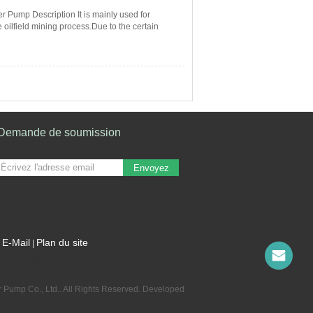
 Pump Description It is mainly used for
 oilfield mining process.Due to the certain
Demande de soumission
Envoyez
sgs
E-Mail
Plan du site
|
Site mobile
 Pump Co., Ltd.. All Rights Reserved. Developed