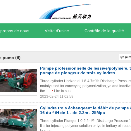
 propos de nous
Visite d'usine
Contrôle de la qualité
(9)
ye pump
Pompe professionnelle de lessive/polymère, t
pompe de plongeur de trois cylindres
Three-cylinder Horizontal 1.8-4.7m³/h,Discharge Pressur
mainly used for conveying polymerization,lye and inactiva
the ...
Lire la suite
2023-02-24 11:02:58
Cylindre trois échangeant le débit de pompe
16 du ³ /H de 1 - de 2.2m - 25Mpa
Three-cylinder Plunger 1.0-2.2m³/h,Discharge Pressure 
It is for injecting polymer solution or lye in tertiary oil re
la suite