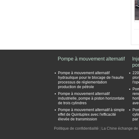
Pompe à mouvement alternatif
Inj
po
Pompe à mouvement alternatif
220
hydraulique pour le blocage de l'eau/le
plo
processus de réglementation
l'o
production de pétrole
Pom
Pompe à mouvement alternatif
ren
industrielle, pompe à piston horizontale
hor
de trois cylindres
ave
Pompe à mouvement alternatif à simple
Pom
effet de Quintuplex avec l'efficacité
cyl
élevée de transmission
par
Politique de confidentialité
|
La Chine échange de 