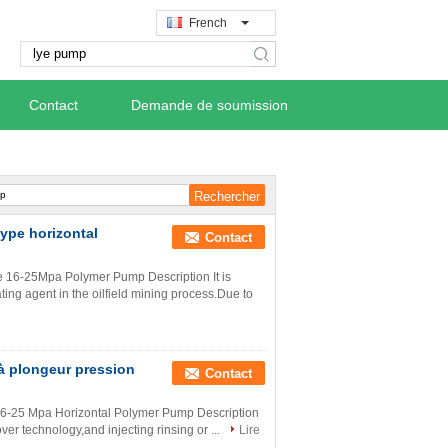
French
search
Contact
Demande de soumission
ype horizontal
Contact
e 16-25Mpa Polymer Pump Description It is
ting agent in the oilfield mining process.Due to
 à plongeur pression
Contact
16-25 Mpa Horizontal Polymer Pump Description
ceover technology,and injecting rinsing or ...
Lire