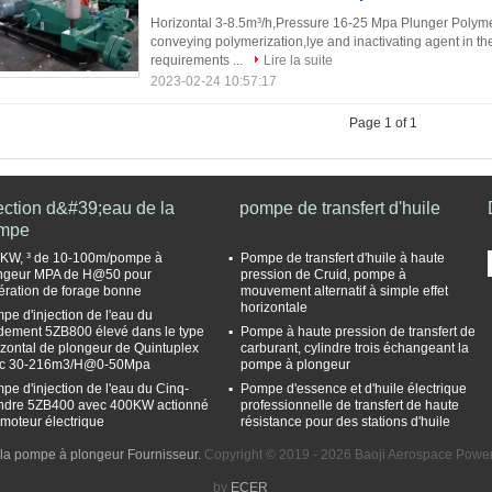
Horizontal 3-8.5m³/h,Pressure 16-25 Mpa Plunger Polymer
conveying polymerization,lye and inactivating agent in the
requirements ...
Lire la suite
2023-02-24 10:57:17
Page 1 of 1
ection d&#39;eau de la
pompe de transfert d'huile
mpe
KW, ³ de 10-100m/pompe à
Pompe de transfert d'huile à haute
ngeur MPA de H@50 pour
pression de Cruid, pompe à
pération de forage bonne
mouvement alternatif à simple effet
horizontale
pe d'injection de l'eau du
dement 5ZB800 élevé dans le type
Pompe à haute pression de transfert de
izontal de plongeur de Quintuplex
carburant, cylindre trois échangeant la
c 30-216m3/H@0-50Mpa
pompe à plongeur
pe d'injection de l'eau du Cinq-
Pompe d'essence et d'huile électrique
indre 5ZB400 avec 400KW actionné
professionnelle de transfert de haute
 moteur électrique
résistance pour des stations d'huile
la pompe à plongeur Fournisseur.
Copyright © 2019 - 2026 Baoji Aerospace Power
by
ECER