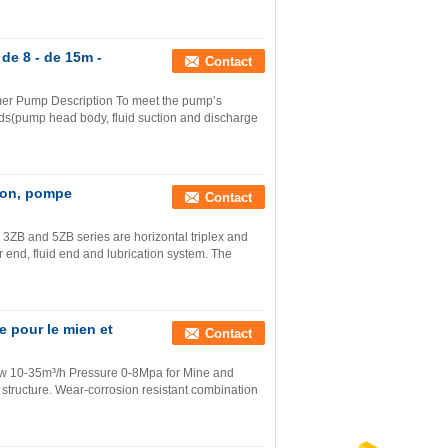
de 8 - de 15m -
Contact
er Pump Description To meet the pump’s
nds(pump head body, fluid suction and discharge
ion, pompe
Contact
n 3ZB and 5ZB series are horizontal triplex and
 end, fluid end and lubrication system. The
 pour le mien et
Contact
low 10-35m³/h Pressure 0-8Mpa for Mine and
structure. Wear-corrosion resistant combination