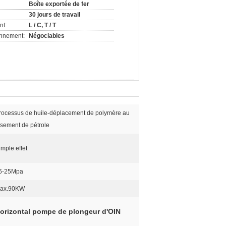
Boîte exportée de fer
30 jours de travail
nt:
L / C, T / T
onnement:
Négociables
rocessus de huile-déplacement de polymère au
isement de pétrole
imple effet
6-25Mpa
ax.90KW
horizontal pompe de plongeur d'OIN