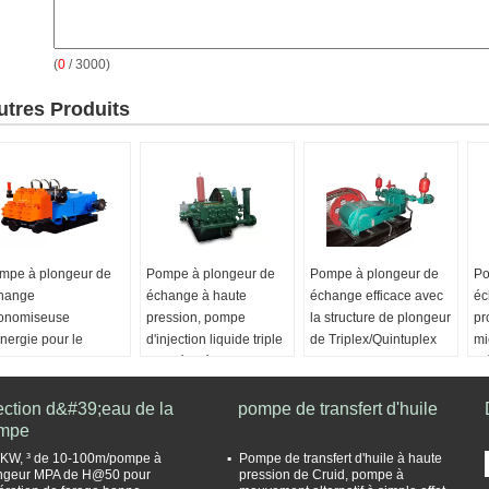
(
0
/ 3000)
utres Produits
mpe à plongeur de
Pompe à plongeur de
Pompe à plongeur de
Po
hange
échange à haute
échange efficace avec
éc
onomiseuse
pression, pompe
la structure de plongeur
pr
énergie pour le
d'injection liquide triple
de Triplex/Quintuplex
mi
ansport de pulpe/boue
d'extrémité
mé
Utilisation:
injection
 boue/charbon
Utilisation:
L'eau
mobile ou cyclique de
No
ection d&#39;eau de la
lisation:
Pulpe,
Puissance:
Électrique,
pompe de transfert d'huile
l'eau
Po
mpe
ue, transport de boue
50HP
Structure:
pompe à
l'
 charbon
Structure:
pompe à
plongeur
Th
KW, ³ de 10-100m/pompe à
Pompe de transfert d'huile à haute
ractéristique:
plongeur
Application:
injection
po
ngeur MPA de H@50 pour
pression de Cruid, pompe à