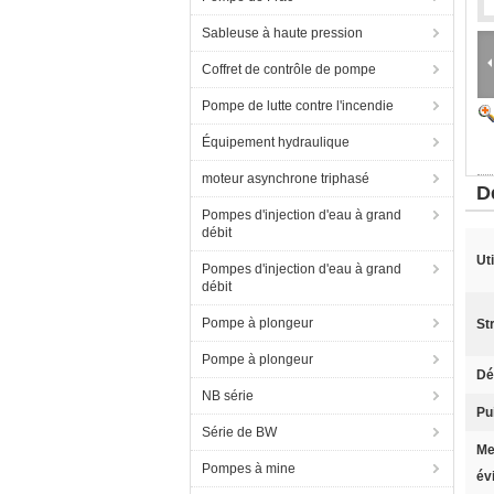
Sableuse à haute pression
Coffret de contrôle de pompe
Pompe de lutte contre l'incendie
Équipement hydraulique
moteur asynchrone triphasé
D
Pompes d'injection d'eau à grand
débit
Uti
Pompes d'injection d'eau à grand
débit
Pompe à plongeur
St
Pompe à plongeur
Dé
NB série
Pu
Série de BW
Me
Pompes à mine
év