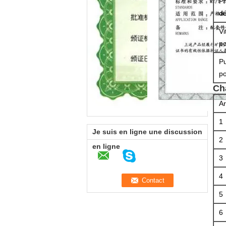
Pr
d
Vi
p
P
p
Ch
Ar
1
Je suis en ligne une discussion
2
en ligne
3
4
5
6