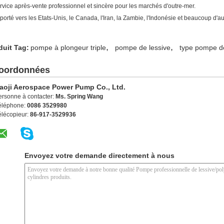
ervice après-vente professionnel et sincère pour les marchés d'outre-mer.
xporté vers les Etats-Unis, le Canada, l'Iran, la Zambie, l'Indonésie et beaucoup d'a
,
,
duit Tag:
pompe à plongeur triple
pompe de lessive
type pompe d
oordonnées
aoji Aerospace Power Pump Co., Ltd.
ersonne à contacter:
Ms. Spring Wang
éléphone:
0086 3529980
élécopieur:
86-917-3529936
Envoyez votre demande directement à nous