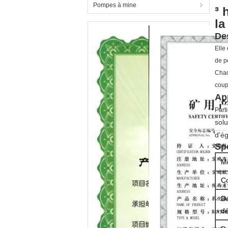
Pompes à mine
³ 
la
De
Elle
de p
Chaq
coup
Ap
Part
solu
d'ég
Sp
M
C
Dé
d