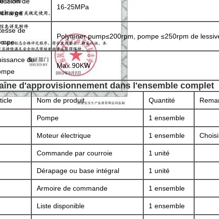
ession de
16-25MPa
écharge
tesse de
Polymner pump≤200rpm, pompe ≤250rpm de lessiv
ompe
uissance de
Max.90KW
ompe
aîne d'approvisionnement dans l'ensemble complet
ticle
Nom de produit
Quantité
Rema
Pompe
1 ensemble
Moteur électrique
1 ensemble
Choisi
Commande par courroie
1 unité
Dérapage ou base intégral
1 unité
Armoire de commande
1 ensemble
Liste disponible
1 ensemble