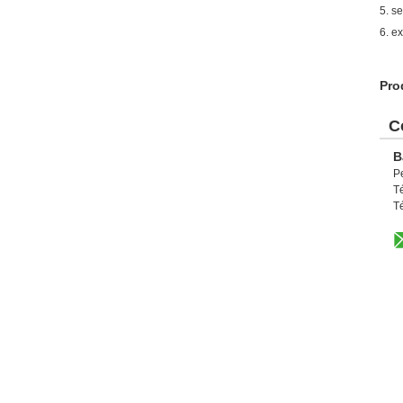
5. s
6. e
Pro
C
B
P
T
T