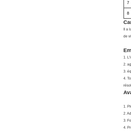
7
8
Ca
Il a 
de v
Emb
1. L'
2. a
3. é
4. T
réso
Av
1. P
2. A
3. F
4. P