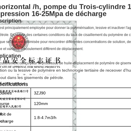
horizontal /h, pompe du Trois-cylindre
 pression 16-25Mpa de décharge
scription
 est principalement employée pour donner la polymérisation,
lessive et inactiver l'a
étrole. En raison des certaines conditions du taux de cisaillement du polymère de c
ue section est optimisée pour rencontrer différentes concentrations de solution, d
e et variable d'écoulement différent de déplacement.
plication
iculièrement conçu pour le processus de huile-déplacement de polymère de giseme
tion ou la lessive de polymère en technologie tertiaire de receover d'hui
out dans les gisements de pétrole.
écifications
odèles
3ZJ90
ourse
120mm
bit de
1.8-4.7m3/h
écharge