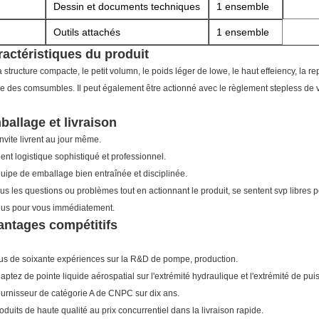
Dessin et documents techniques
1 ensemble
Outils attachés
1 ensemble
ractéristiques du produit
la structure compacte, le petit volumn, le poids léger de lowe, le haut effeiency, la 
ie des comsumbles. Il peut également être actionné avec le règlement stepless de v
allage et livraison
invite livrent au jour même.
gent logistique sophistiqué et professionnel.
quipe de emballage bien entraînée et disciplinée.
ous les questions ou problèmes tout en actionnant le produit, se sentent svp libres
lus pour vous immédiatement.
antages compétitifs
lus de soixante expériences sur la R&D de pompe, production.
daptez de pointe liquide aérospatial sur l'extrémité hydraulique et l'extrémité de pu
ournisseur de catégorie A de CNPC sur dix ans.
roduits de haute qualité au prix concurrentiel dans la livraison rapide.