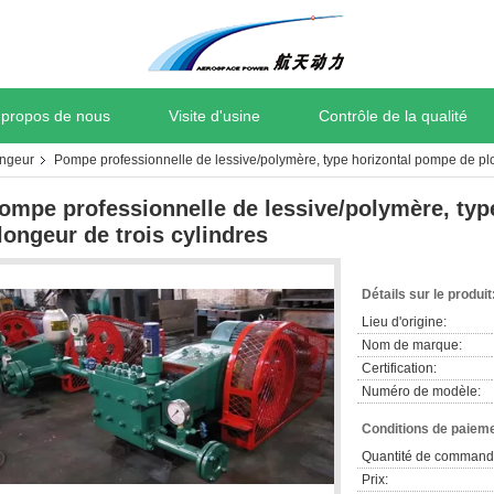
 propos de nous
Visite d'usine
Contrôle de la qualité
ongeur
Pompe professionnelle de lessive/polymère, type horizontal pompe de plo
ompe professionnelle de lessive/polymère, typ
longeur de trois cylindres
Détails sur le produit
Lieu d'origine:
Nom de marque:
Certification:
Numéro de modèle:
Conditions de paieme
Quantité de command
Prix: