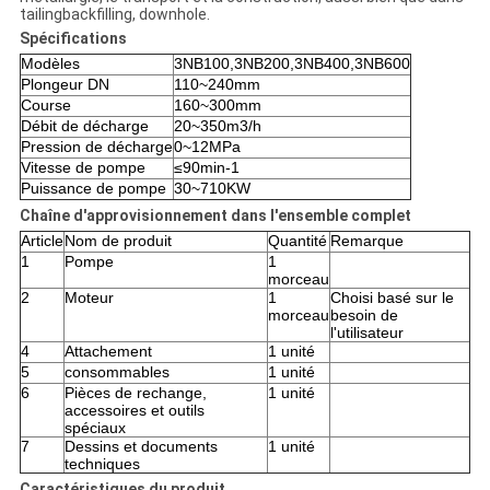
tailingbackfilling, downhole.
Spécifications
Modèles
3NB100,3NB200,3NB400,3NB600
Plongeur DN
110~240mm
Course
160~300mm
Débit de décharge
20~350m3/h
Pression de décharge
0~12MPa
Vitesse de pompe
≤90min-1
Puissance de pompe
30~710KW
Chaîne d'approvisionnement dans l'ensemble complet
Article
Nom de produit
Quantité
Remarque
1
Pompe
1
morceau
2
Moteur
1
Choisi basé sur le
morceau
besoin de
l'utilisateur
4
Attachement
1 unité
5
consommables
1 unité
6
Pièces de rechange,
1 unité
accessoires et outils
spéciaux
7
Dessins et documents
1 unité
techniques
Caractéristiques du produit