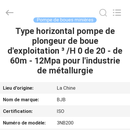
Aerospace
Power
Pump
Co.,
Ltd..
Pompe de boues minières
All
Rights
Type horizontal pompe de
MAISON
Reserved.
Developed
by
plongeur de boue
ECER
DES
d'exploitation ³ /H 0 de 20 - de
PRODUITS
60m - 12Mpa pour l'industrie
de métallurgie
AU
SUJET
Lieu d'origine:
La Chine
DE
Nom de marque:
BJB
NOUS
Certification:
ISO
Numéro de modèle:
3NB200
VISITE