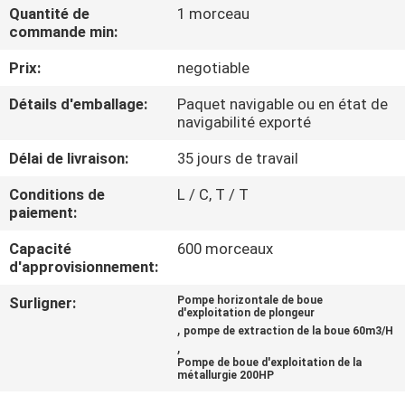
D'USINE
Quantité de
1 morceau
commande min:
Prix:
negotiable
CONTRÔLE
DE
Détails d'emballage:
Paquet navigable ou en état de
navigabilité exporté
QUALITÉ
Délai de livraison:
35 jours de travail
CONTACTEZ-
Conditions de
L / C, T / T
paiement:
NOUS
Capacité
600 morceaux
d'approvisionnement:
DEMANDEZ
Surligner:
Pompe horizontale de boue
UNE
d'exploitation de plongeur
,
pompe de extraction de la boue 60m3/H
CITATION
,
Pompe de boue d'exploitation de la
métallurgie 200HP
PLAN