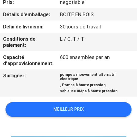
Prix:
negotiable
D'USINE
Détails d'emballage:
BOÎTE EN BOIS
CONTRÔLE
Délai de livraison:
30 jours de travail
DE
Conditions de
L / C, T / T
QUALITÉ
paiement:
Capacité
600 ensembles par an
d'approvisionnement:
CONTACTEZ-
NOUS
Surligner:
pompe à mouvement alternatif
électrique
,
,
Pompe à haute pression
sableuse 8Mpa à haute pression
DEMANDEZ
UNE
MEILLEUR PRIX
CITATION
PLAN