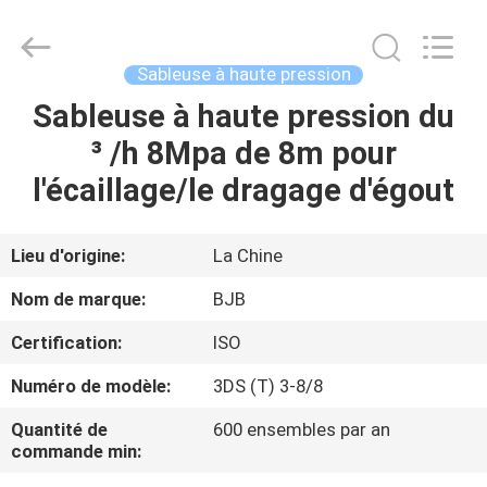
Power
Pump
Co.,
Ltd..
All
Sableuse à haute pression
Rights
Reserved.
Sableuse à haute pression du
MAISON
Developed
by
ECER
³ /h 8Mpa de 8m pour
DES
l'écaillage/le dragage d'égout
PRODUITS
Lieu d'origine:
La Chine
AU
Nom de marque:
BJB
SUJET
Certification:
ISO
DE
Numéro de modèle:
3DS (T) 3-8/8
NOUS
Quantité de
600 ensembles par an
commande min:
VISITE