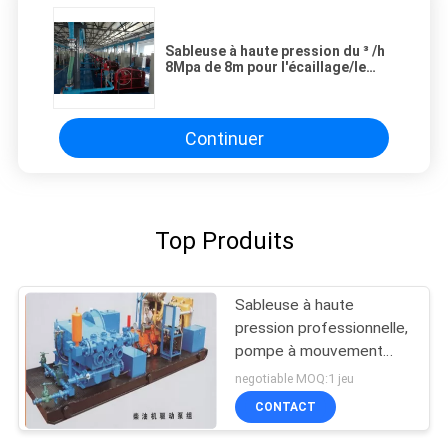
Sableuse à haute pression du ³ /h
8Mpa de 8m pour l'écaillage/le
dragage d'égout
Continuer
Top Produits
Sableuse à haute
pression professionnelle,
pompe à mouvement
alternatif électrique
negotiable MOQ:1 jeu
industrielle
CONTACT