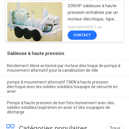
200HP sableuse à haute
pression entraînée par un
moteur électrique, type
triple pompe de plongeur
negotiable MOQ:1 jeu
de rinçage bonne
CONTACT
Sableuse à haute pression
Rendement élevé actionné par moteur électrique de pompe à
mouvement alternatif pour la canalisation de ville
pompe à mouvement alternatif 15KW à haute pression
électrique avec les solides solubles/soupape de sécurité en
acier
Pompe à haute pression de bon fonctionnement avec des
solides solubles/aspiration en acier et des soupapes de
décharge
Catégories populaires
Tous