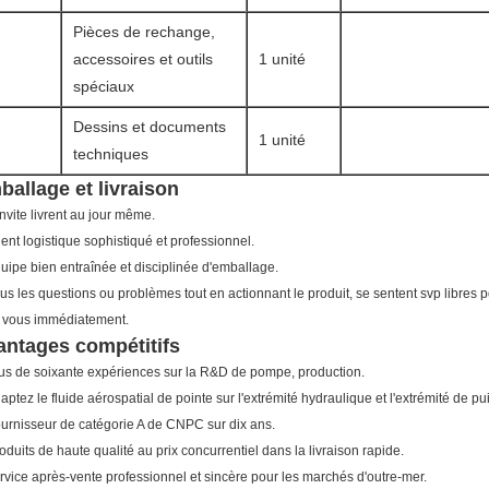
Pièces de rechange,
accessoires et outils
1 unité
spéciaux
Dessins et documents
1 unité
techniques
allage et livraison
invite livrent au jour même.
gent logistique sophistiqué et professionnel.
quipe bien entraînée et disciplinée d'emballage.
ous les questions ou problèmes tout en actionnant le produit, se sentent svp libres
 vous immédiatement.
antages compétitifs
us de soixante expériences sur la R&D de pompe, production.
daptez le fluide aérospatial de pointe sur l'extrémité hydraulique et l'extrémité de p
ournisseur de catégorie A de CNPC sur dix ans.
roduits de haute qualité au prix concurrentiel dans la livraison rapide.
ervice après-vente professionnel et sincère pour les marchés d'outre-mer.