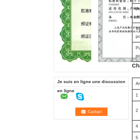
Pr
d
Vi
p
P
p
Ch
Je suis en ligne une discussion
Ar
en ligne
1
2
4
5