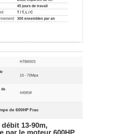
45 jours de travail
nt:
T / T, L / C
onnement:
300 ensembles par an
HTB600S
de
10 - 70Mpa
 de
440KW
mpe de 600HP Frac
u débit 13-90m,
e par le moteur 600HP