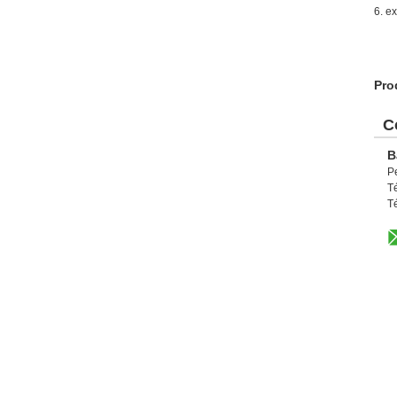
6. e
Pro
C
B
P
T
T