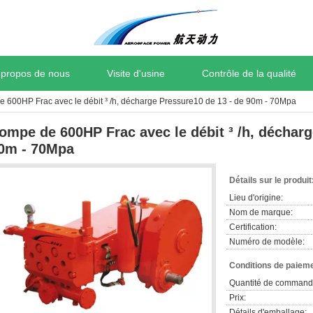
 propos de nous
Visite d'usine
Contrôle de la qualité
 600HP Frac avec le débit ³ /h, décharge Pressure10 de 13 - de 90m - 70Mpa
ompe de 600HP Frac avec le débit ³ /h, décharg
0m - 70Mpa
Détails sur le produit
Lieu d'origine:
Nom de marque:
Certification:
Numéro de modèle:
Conditions de paieme
Quantité de command
Prix:
Détails d'emballage: