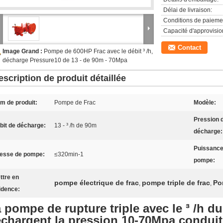
Délai de livraison:
Conditions de paieme
Capacité d'approvisi
Contact
Image Grand :
Pompe de 600HP Frac avec le débit ³ /h,
décharge Pressure10 de 13 - de 90m - 70Mpa
escription de produit détaillée
m de produit:
Pompe de Frac
Modèle:
Pression 
bit de décharge:
13 - ³ /h de 90m
décharge:
Puissance
tesse de pompe:
≤320min-1
pompe:
ttre en
pompe électrique de frac
pompe triple de frac
Po
,
,
idence:
 pompe de rupture triple avec le ³ /h d
chargent la pression 10-70Mpa conduit