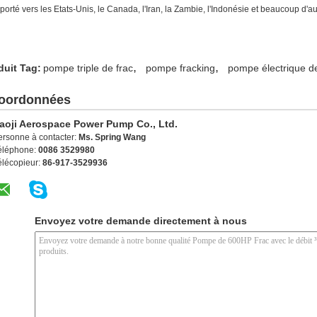
xporté vers les Etats-Unis, le Canada, l'Iran, la Zambie, l'Indonésie et beaucoup d'a
,
,
duit Tag:
pompe triple de frac
pompe fracking
pompe électrique de
oordonnées
aoji Aerospace Power Pump Co., Ltd.
ersonne à contacter:
Ms. Spring Wang
éléphone:
0086 3529980
élécopieur:
86-917-3529936
Envoyez votre demande directement à nous