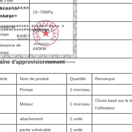
ession de
10~70MPa
écharge
tesse de
≤320min-1
ompe
uissance de
440KW
ompe
aîne d'approvisionnement
ticle
Nom de produit
Quantité
Remarque
Pompe
1 morceau
Choisi basé sur le 
Moteur
1 morceau
l'utilisateur
attachement
1 unité
partie vulnérable
1 unité