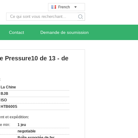
French
search
Contact
Demande de soumission
e Pressure10 de 13 - de
:
La Chine
BJB
ISO
HTB600S
nt et expédition:
e min:
1 jeu
negotiable
Boîte exportée de fer