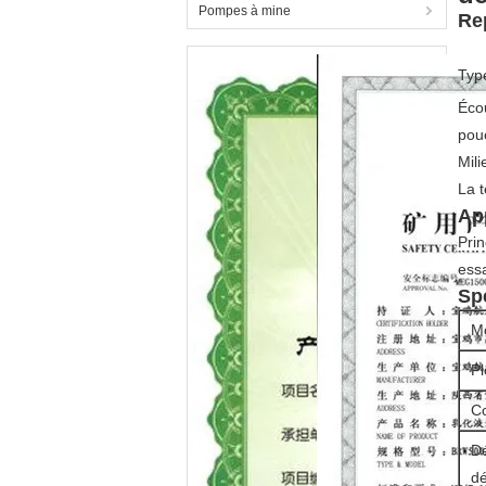
Pompes à mine
Re
Type
Éco
pou
Mili
La 
Ap
Prin
essa
Sp
M
P
C
Dé
d