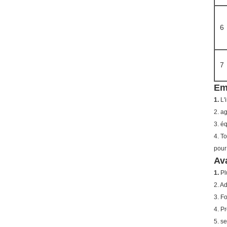
6
7
Emb
1.
L'
2. a
3. é
4. T
pour
Av
1.
Pl
2. A
3. F
4. P
5. s