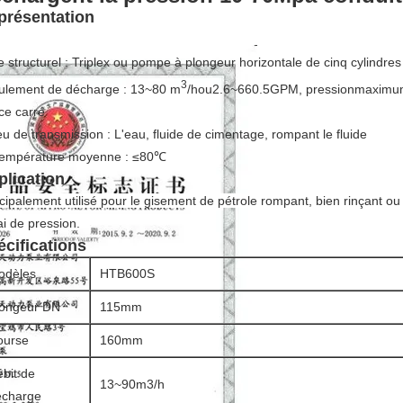
présentation
 structurel : Triplex ou pompe à plongeur horizontale de cinq cylindres
3
ulement de décharge : 13~80 m
/hou2.6~660.5GPM, pressionmaximu
ce carré
eu de transmission : L'eau, fluide de cimentage, rompant le fluide
température moyenne : ≤80℃
plication
cipalement utilisé pour le gisement de pétrole rompant, bien rinçant ou
i de pression.
écifications
odèles
HTB600S
longeur DN
115mm
ourse
160mm
bit de
13~90m3/h
écharge